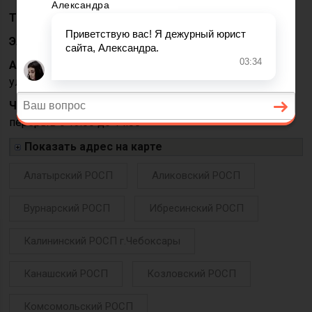
Телефон:
88352306001
Электронная почта:
mail@r21.fssprus.ru
Адрес:
428000, Чувашская Республика, г. Чебоксары,
ул. Энтузиастов, д. 34А
Часы приёма:
Понедельник — пятница с 9.00 до 18.00,
перерыв с 13.00 до 14.00
Показать адрес на карте
Алатырский РОСП
Аликовский РОСП
Вурнарский РОСП
Ибресинский РОСП
Калининский РОСП г.Чебоксары
Канашский РОСП
Козловский РОСП
Комсомольский РОСП