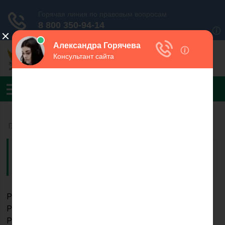
Главная
УФССП России по Чувашской
Республике
Руководитель УФССП России по Чувашской
Республике — главный судебный пристав Чувашской
Республики
Вассиярова Наталия Борисовна