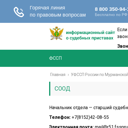
Если
звон
Звон
ФССП
Главная
›
УФССП России по Мурманской
СООД
Начальник отдела — старший судеб
Телефон:
+7(8152)42-08-55
Электронная почта:
mail@r51.fsspru