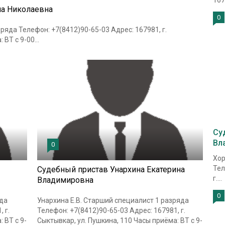
1679
на Николаевна
0
ряда Телефон: +7(8412)90-65-03 Адрес: 167981, г.
ВТ с 9-00...
Су
Вл
0
Хор
Тел
Судебный пристав Унархина Екатерина
г....
Владимировна
0
яда
Унархина Е.В. Старший специалист 1 разряда
 г.
Телефон: +7(8412)90-65-03 Адрес: 167981, г.
 ВТ с 9-
Сыктывкар, ул. Пушкина, 110 Часы приёма: ВТ с 9-