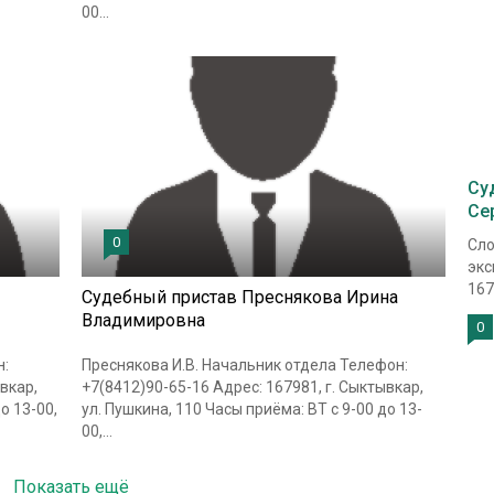
00...
Су
Се
0
Сло
экс
167
Судебный пристав Преснякова Ирина
Владимировна
0
н:
Преснякова И.В. Начальник отдела Телефон:
вкар,
+7(8412)90-65-16 Адрес: 167981, г. Сыктывкар,
о 13-00,
ул. Пушкина, 110 Часы приёма: ВТ с 9-00 до 13-
00,...
Показать ещё