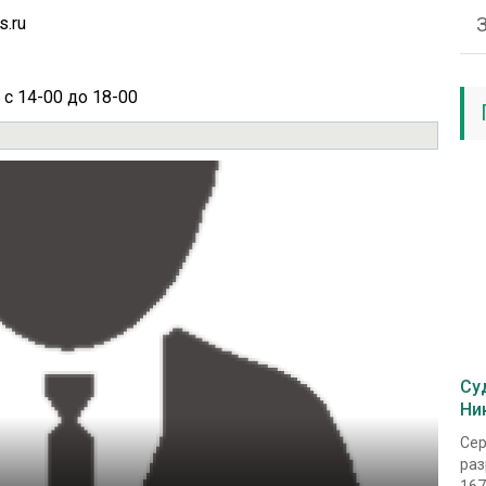
s.ru
 с 14-00 до 18-00
Су
Ни
Сер
раз