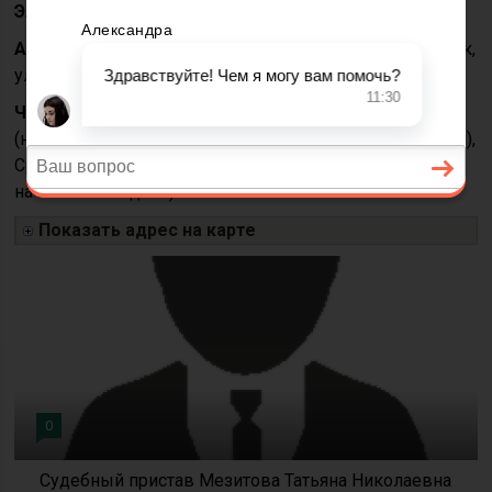
Электронная почта:
mail@r10.fssprus.ru
Адрес:
186352, Республика Карелия, г.Медвежьегорск,
ул.Онежская, д.6
Часы приёма:
Вт с 09.00 до 13.00, Чт с 13.00 до 18.00
(начальник отдела, судебные приставы — исполнители),
Ср с 09.00 до 13.00, с 14.00 до 18.00 (заместители
начальника отдела)
Показать адрес на карте
0
Судебный пристав Мезитова Татьяна Николаевна