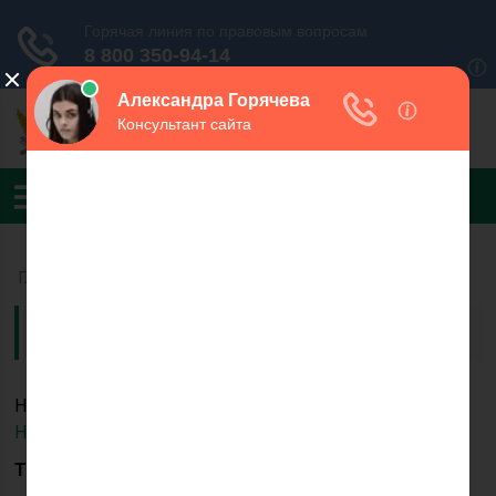
Главная
›
УФССП России по Республике Карелия
ОСП по Медвежьегорскому району
Начальник отдела — старший судебный пристав
Никитин Андрей Алексеевич
Телефон:
+7(81434)5-80-65