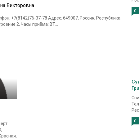
Рос
на Викторовна
0
фон: +7(8142)76-37-78 Адрес: 649007, Россия, Республика
троение 2, Часы приёма: ВТ...
Су
Гр
Сви
Тел
Рес
0
перт
,
Красная,