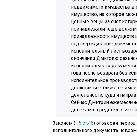
недвижимого имущества в с
имущество, на которое можн
ценные вещи, за счет кото
принадлежали теще должника
принадлежности имущества
подтверждающие документы.
исполнительный лист возвр
окончании Дмитрию разъясн
исполнительного документа
года после возврата без ис
исполнительное производств
должник все также не имее
деятельности, куда и напра
Сейчас Дмитрий ежемесячно
денежные средства в счет 
Законом (
ч.5 ст.46
) оговорен период
исполнительного документа невозм