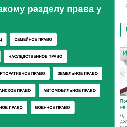
Пр
на
Одн
дол