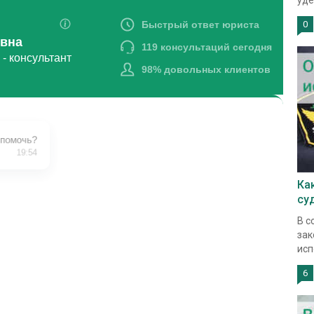
уде
0
Ка
су
В с
зак
исп
6