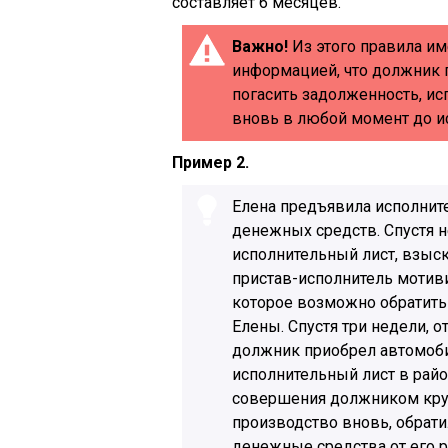
составляет 6 месяцев.
Важно!
Из этого правила им
информацией, что должник 
погасить задолженность, и
вновь в любой момент до и
Пример 2.
Елена предъявила исполнит
денежных средств. Спустя н
исполнительный лист, взыск
пристав-исполнитель мотив
которое возможно обратить
Елены. Спустя три недели, о
должник приобрел автомобил
исполнительный лист в райо
совершения должником круп
производство вновь, обрат
денежные средства от его 