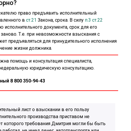
орно?
скателю право предъявить исполнительный
овленного в
ст.21
Закона, срока. В силу
п.3 ст.22
 исполнительного документа, срок для его
 заново. Т.е. при невозможности взыскания с
жет предъявляться для принудительного исполнения
ечение жизни должника.
ужна помощь и консультация специалиста,
 федеральную юридическую консультацию.
ный 8 800 350-94-43
тельный лист о взыскании в его пользу
лнительного производства приставом не
ет которого требования Дмитрия могли бы быть
работал, не имел денег, автотранспорта или