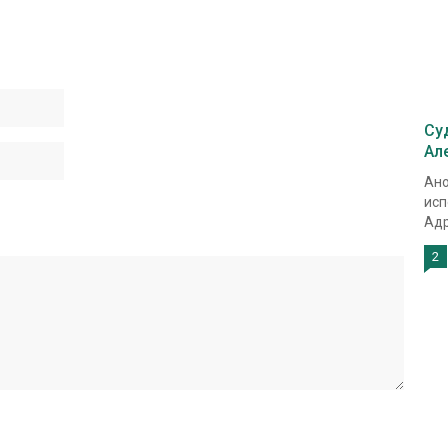
Су
Ал
Ано
исп
Адр
2