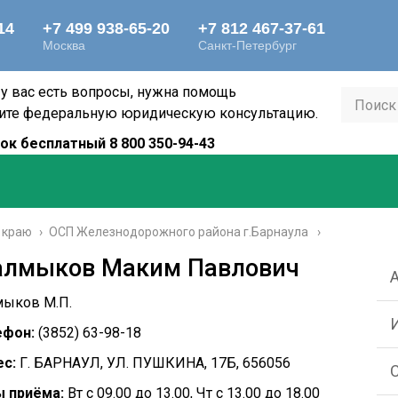
 у вас есть вопросы, нужна помощь
ите федеральную юридическую консультацию.
ок бесплатный 8 800 350-94-43
 краю
›
ОСП Железнодорожного района г.Барнаула
алмыков Маким Павлович
ыков М.П.
ефон:
(3852) 63-98-18
с:
Г. БАРНАУЛ, УЛ. ПУШКИНА, 17Б, 656056
 приёма:
Вт с 09.00 до 13.00, Чт с 13.00 до 18.00