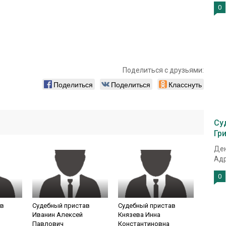
0
Поделиться с друзьями:
Поделиться
Поделиться
Класснуть
Су
Гр
Ден
Адр
0
ав
Судебный пристав
Судебный пристав
Иванин Алексей
Князева Инна
Павлович
Константиновна