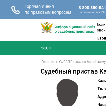
Если
звон
Звон
ФССП
Главная
›
УФССП России по Алтайскому
Судебный пристав К
Калм
Тел
Адре
Часы