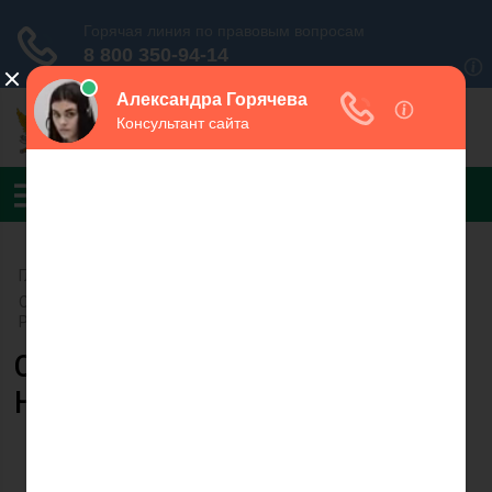
Главная
›
УФССП России по Белгородской области
›
Отдел организации исполнительного производства УФССП
России по Белгородской области
Судебный пристав Залезняк
Наталья Петровна
Залезняк Н.П.
Телефон: