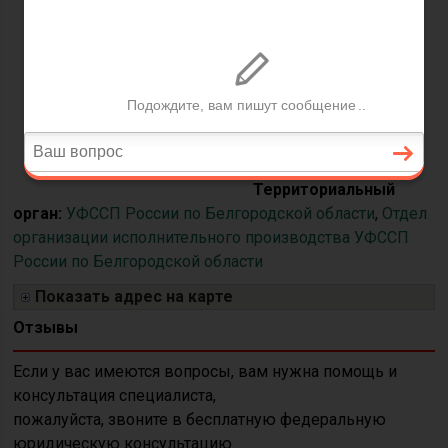
Адрес:
308002,
г.Белгород, пр-
т.Б.Хмельницкого, 109
Часы приёма:
Пн-Чт с
08.30 до 17.30, Пт с
08.30 до 16.15
Территориальный
орган:
УФССП России по Белгородской области
,
Отдел
организации исполнительного производства УФССП
России по Белгородской области
Показать адрес на карте
Отзывы
Если у вас имеются вопросы, вам нужна помощь и
консультация специалиста,
пожалуйста, звоните в бесплатную федеральную
юридическую консультацию.