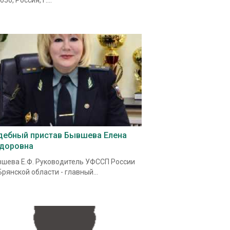
50, Россия, г....
дебный пристав Бывшева Елена
доровна
шева Е.Ф. Руководитель УФССП России
Брянской области - главный...