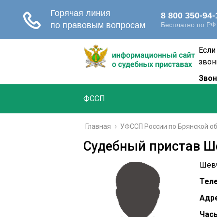
Если
звон
Звон
ФССП
Главная
›
УФССП России по Брянской о
Судебный пристав Ш
Шевч
Тел
Адре
Часы