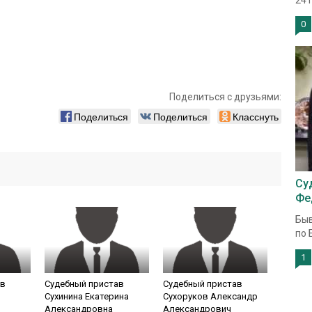
2410
0
Поделиться с друзьями:
Поделиться
Поделиться
Класснуть
Су
Фе
Быв
по 
1
ав
Судебный пристав
Судебный пристав
Сухинина Екатерина
Сухоруков Александр
Александровна
Александрович