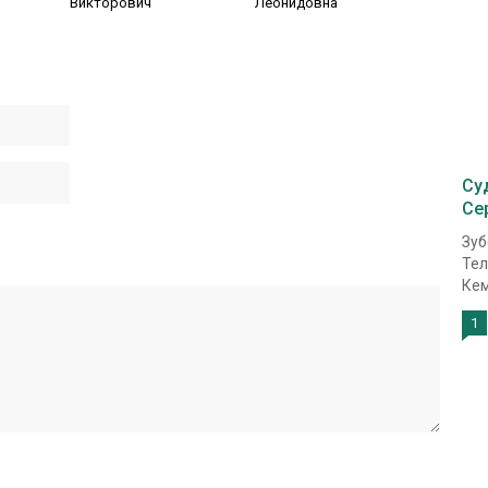
Викторович
Леонидовна
Су
Се
Зуб
Тел
Кем
1