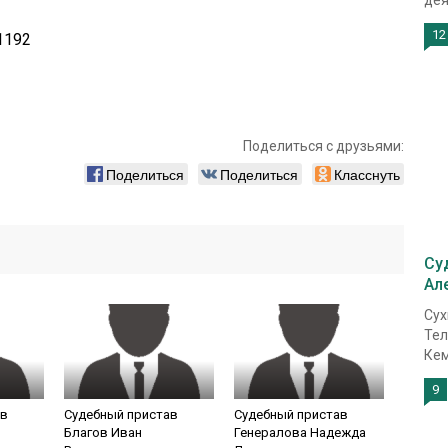
дея
12
1192
Поделиться с друзьями:
Поделиться
Поделиться
Класснуть
Су
Ал
Сух
Тел
Кем
9
ав
Судебный пристав
Судебный пристав
Благов Иван
Генералова Надежда