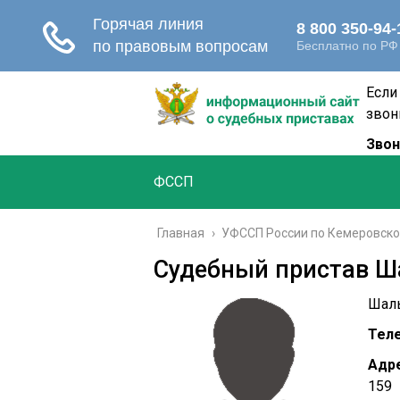
Если
звон
Звон
ФССП
Главная
›
УФССП России по Кемеровско
Судебный пристав Ш
Шалы
Тел
Адре
159