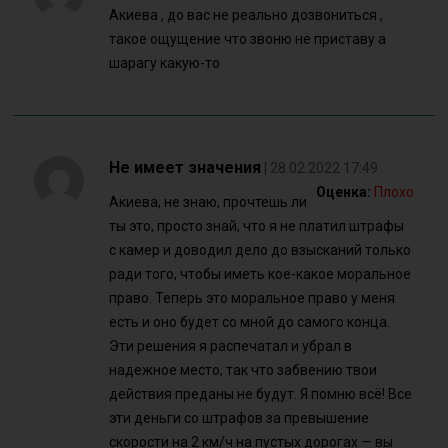
Акиева , до вас не реально дозвониться ,
такое ощущение что звоню не приставу а
шарагу какую-то
Не имеет значения
| 28.02.2022 17:49
Оценка:
Плохо
Акиева, не знаю, прочтешь ли
ты это, просто знай, что я не платил штрафы
с камер и доводил дело до взысканий только
ради того, чтобы иметь кое-какое моральное
право. Теперь это моральное право у меня
есть и оно будет со мной до самого конца.
Эти решения я распечатал и убрал в
надежное место, так что забвению твои
действия преданы не будут. Я помню всё! Все
эти деньги со штрафов за превышение
скорости на 2 км/ч на пустых дорогах — вы