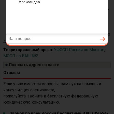
Адрес:
119331, Россия,
г. Москва пер.
Мосфильмовский 2-й,
8А
Часы приёма:
ВТ с 9-00
до 13-00, ЧТ с 14-00 до 18-00
Территориальный орган:
УФССП России по Москве
,
МОСП по ВАШ №2
Показать адрес на карте
Отзывы
Если у вас имеются вопросы, вам нужна помощь и
консультация специалиста,
пожалуйста, звоните в бесплатную федеральную
юридическую консультацию.
Звонок по всей России бесплатный 8 800 350-94-