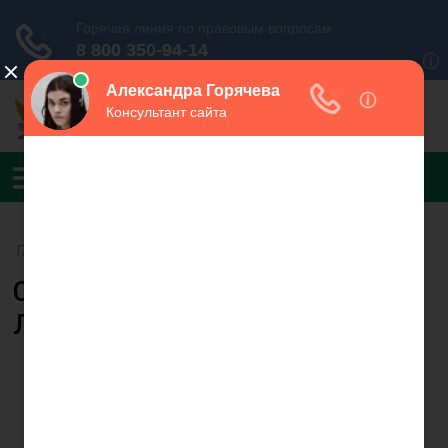
Главная
›
УФССП России по Москве
›
МОСП по ВАШ №2
Судебный пристав Акиева
Лидия Николаевна
Акиева Л.Н. Судебный
пристав-исполнитель
Телефон:
+7(499)558-
18-40