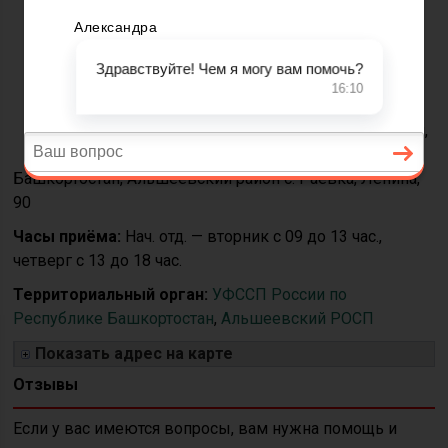
заместитель старшего
судебного пристава
Телефон:
8 (34754) 3-
07-91
Адрес:
452120, Россия,
Республика
Башкортостан, Альшеевский район с. Раевка, Ленина,
90
Часы приёма:
Нач. отд. — вторник с 09 до 13 час.,
четверг с 13 до 18 час.
Территориальный орган:
УФССП России по
Республике Башкортостан
,
Альшеевский РОСП
Показать адрес на карте
Отзывы
Если у вас имеются вопросы, вам нужна помощь и