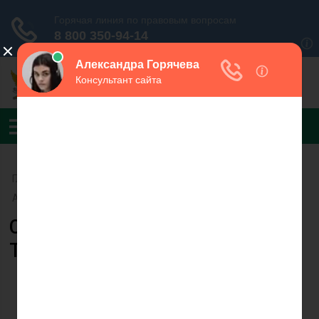
Главная
›
УФССП России по Республике Башкортостан
›
Альшеевский РОСП
Судебный пристав Огневец
Татьяна Александровна
Огневец Т.А.
Заместитель
начальника отдела –