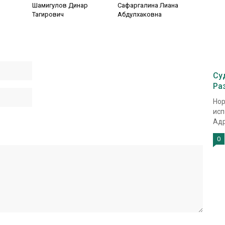
Шамигулов Динар
Сафаргалина Лиана
Тагирович
Абдулхаковна
Су
Ра
Нор
исп
Адр
0