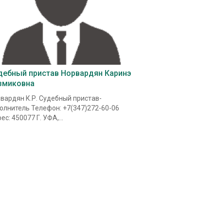
дебный пристав Норвардян Каринэ
змиковна
вардян К.Р. Судебный пристав-
олнитель Телефон: +7(347)272-60-06
ес: 450077 Г. УФА,...