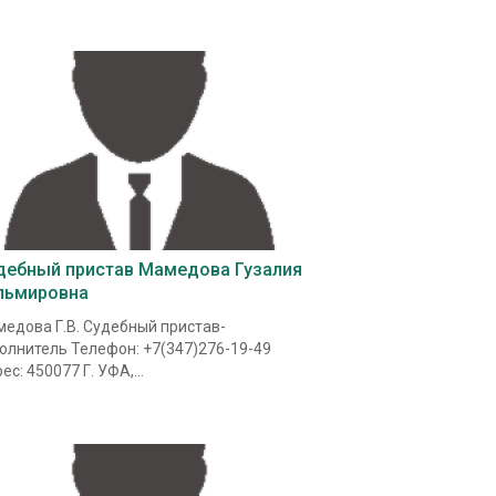
дебный пристав Мамедова Гузалия
льмировна
едова Г.В. Судебный пристав-
олнитель Телефон: +7(347)276-19-49
ес: 450077 Г. УФА,...