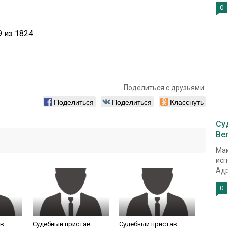
0
 из 1824
Поделиться с друзьями:
Поделиться
Поделиться
Класснуть
Су
Ве
Мам
исп
Адр
0
ав
Судебный пристав
Судебный пристав