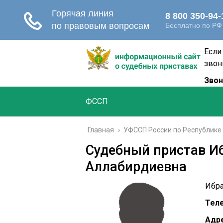
Если
звон
Звон
ФССП
Главная
›
УФССП России по Республике
Судебный пристав И
Аллабирдиевна
Ибра
Тел
Адре