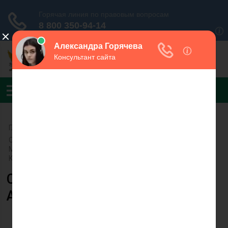
Главная
›
УФССП России по Республике Калмыкия
›
ОСП по Сарпинскому, Кетченеровскому и
Малодербетовскому районам УФССП России по Республике
Калмыкия
Судебный пристав Бокаев
Александр Бамбаевич
Бокаев А.Б. Начальник
отдела — старший