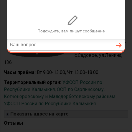
судебный пристав
Телефон:
(84741) 2-31-
04
Адрес:
359400,
Республика Калмыкия,
Сарпинский район
с.Садовое, ул.Ленина,
136
Часы приёма:
Вт 9.00-13.00, Чт 13.00-18.00
Территориальный орган:
УФССП России по
Республике Калмыкия
,
ОСП по Сарпинскому,
Кетченеровскому и Малодербетовскому районам
УФССП России по Республике Калмыкия
Показать адрес на карте
Отзывы