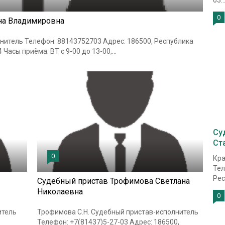
03..
0
на Владимировна
нитель Телефон: 88143752703 Адрес: 186500, Республика
 Часы приёма: ВТ с 9-00 до 13-00,...
Су
Ст
0
Кра
Тел
Рес
Судебный пристав Трофимова Светлана
Николаевна
0
итель
Трофимова С.Н. Судебный пристав-исполнитель
Телефон: +7(81437)5-27-03 Адрес: 186500,