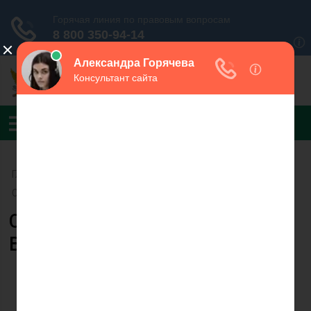
Главная
›
УФССП России по Республике Марий Эл
›
СОСП по ОУПДС по г. Йошкар-Оле
Судебный пристав Богданов
Владислав Рудольфович
Богданов В.Р.
Телефон:
8 (8362) 68-