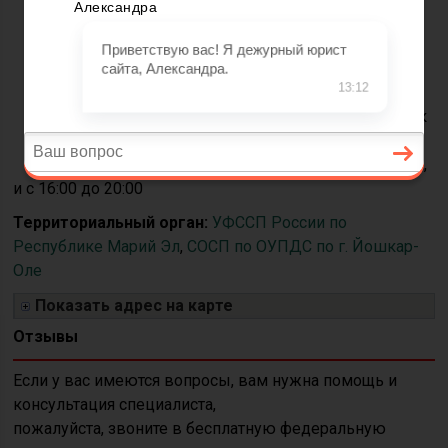
49-49
Адрес:
424003, г.
Йошкар — Ола, ул.
Зеленая, 3
Часы приёма:
вторник
с 10:00 до 15:00,
четверг с 9:00 до 12:00,
и с 16:00 до 20:00
Территориальный орган:
УФССП России по
Республике Марий Эл
,
СОСП по ОУПДС по г. Йошкар-
Оле
Показать адрес на карте
Отзывы
Если у вас имеются вопросы, вам нужна помощь и
консультация специалиста,
пожалуйста, звоните в бесплатную федеральную