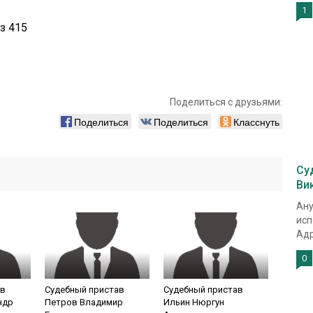
1
з 415
Поделиться с друзьями:
Поделиться
Поделиться
Класснуть
Су
Ви
Ану
исп
Адр
0
ав
Судебный пристав
Судебный пристав
ндр
Петров Владимир
Ильин Нюргун