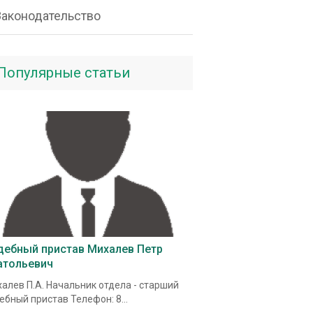
Законодательство
Популярные статьи
дебный пристав Михалев Петр
атольевич
алев П.А. Начальник отдела - старший
ебный пристав Телефон: 8...