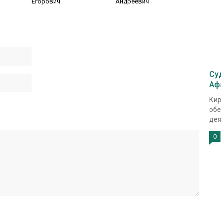
Егорович
Андреевич
Су
Аф
Кир
обе
дея
0