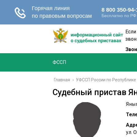
Если
звон
Звон
ФССП
Главная
›
УФССП России по Республике 
Судебный пристав Я
Яныг
Тел
Адре
ул. 