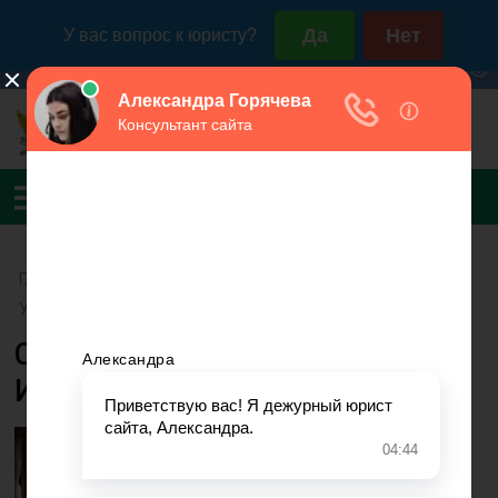
Главная
›
УФССП России по Республике Северная Осетия-Алания
Судебный пристав Кесаонов
Игорь Константинович
Кесаонов И.К.
Исполняющий
обязанности