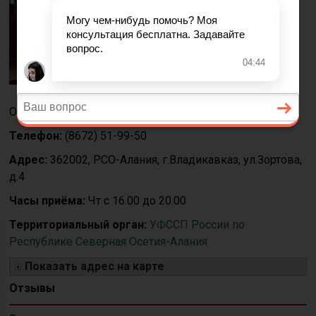
руководителя УФССП
России по Республике
Северная Осетия-
Алания — главный
судебный пристав по
Республике Северная
Осетия-Алания
Телефон:
(8672) 51-99-50
Адрес:
362002, РСО-Алания, г.Владикавказ, ул.Зортова,
д.4
Часы приёма:
Чт с 16.00 до 20.00
Территориальный орган:
УФССП России по
Республике Северная Осетия-Алания
Показать адрес на карте
Отзывы