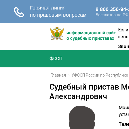
Если
звон
Звон
ФССП
Главная
›
УФССП России по Республике
Судебный пристав М
Александрович
Моис
уста
Тел