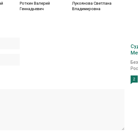
ай
Роткин Валерий
Лукоянова Светлана
Геннадьевич
Владимировна
Су
Ме
Без
Рос
2