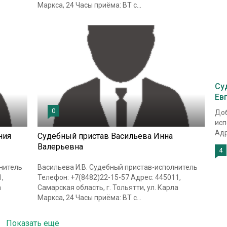
Маркса, 24 Часы приёма: ВТ с...
Су
Ев
0
Доб
исп
Адр
ния
Судебный пристав Васильева Инна
Валерьевна
4
нитель
Васильева И.В. Судебный пристав-исполнитель
,
Телефон: +7(8482)22-15-57 Адрес: 445011,
а
Самарская область, г. Тольятти, ул. Карла
Маркса, 24 Часы приёма: ВТ с...
Показать ещё