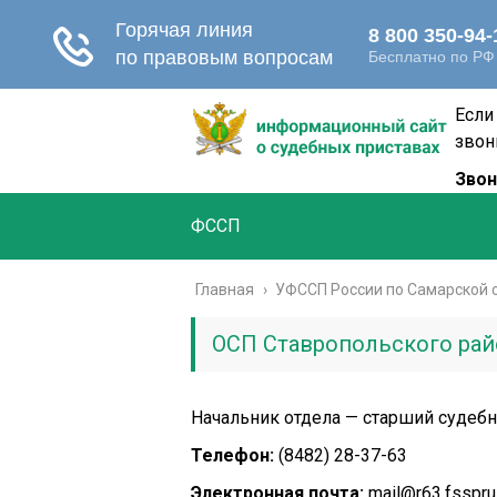
Если
звон
Звон
ФССП
Главная
›
УФССП России по Самарской 
ОСП Ставропольского рай
Начальник отдела — старший судеб
Телефон:
(8482) 28-37-63
Электронная почта:
mail@r63.fsspru