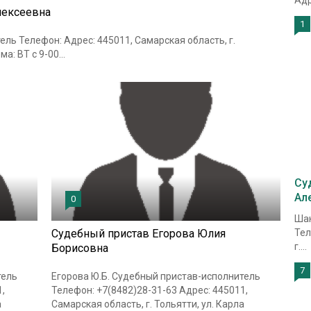
Адр
лексеевна
1
ль Телефон: Адрес: 445011, Самарская область, г.
а: ВТ с 9-00...
Су
Ал
0
Шак
Судебный пристав Егорова Юлия
Тел
г....
Борисовна
7
тель
Егорова Ю.Б. Судебный пристав-исполнитель
,
Телефон: +7(8482)28-31-63 Адрес: 445011,
а
Самарская область, г. Тольятти, ул. Карла