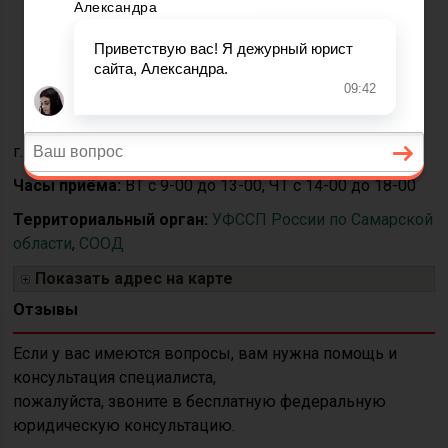
порядка деятельности
судов (помощник
дежурного)
Телефон:
Адрес:
241050,
г.Брянск, ул. Дуки, 59
Часы приёма:
ВТ с 9-00 до 13-00, ЧТ с 14-00 до 18-00
Территориальный орган:
УФССП России по Самарской
области
,
СООД
Показать адрес на карте
Отзывы
Если у вас имеются вопросы, вам нужна помощь и
консультация специалиста,
пожалуйста, звоните в бесплатную федеральную
юридическую консультацию.