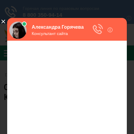
Главная
›
УФССП России по Самарской области
›
СООД
Судебный пристав Педосенко
Юрий Васильевич
Педосенко Ю.В.
Судебный пристав по
обеспечению
установленного