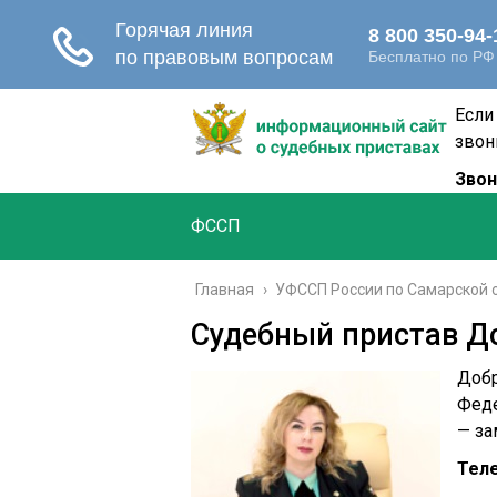
Если
звон
Звон
ФССП
Главная
›
УФССП России по Самарской 
Судебный пристав Д
Добр
Феде
— за
Тел