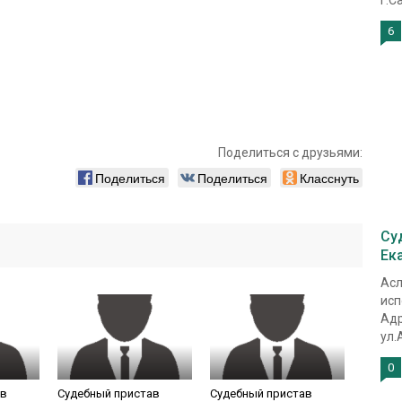
г.С
6
Поделиться с друзьями:
Поделиться
Поделиться
Класснуть
Су
Ек
Асл
исп
Адр
ул.
0
ав
Судебный пристав
Судебный пристав