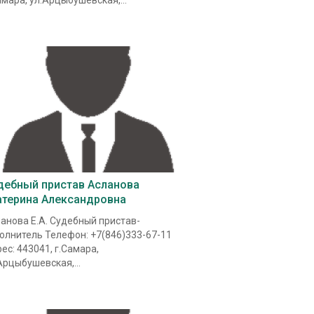
амара, ул.Арцыбушевская,...
дебный пристав Асланова
атерина Александровна
анова Е.А. Судебный пристав-
олнитель Телефон: +7(846)333-67-11
ес: 443041, г.Самара,
Арцыбушевская,...