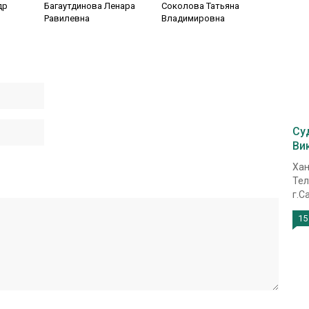
др
Багаутдинова Ленара
Соколова Татьяна
Равилевна
Владимировна
Су
Ви
Хан
Тел
г.С
15