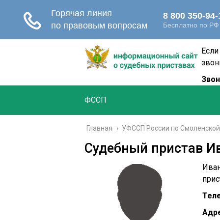
Если
звон
Звон
ФССП
Главная
›
УФССП России по Смоленской
Судебный пристав И
Иван
прис
Тел
Адре