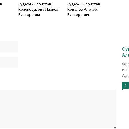
ав
Судебный пристав
Судебный пристав
Красносумова Лариса
Ковалев Алексей
Викторовна
Викторович
Су
Ал
Фро
исп
Адр
1