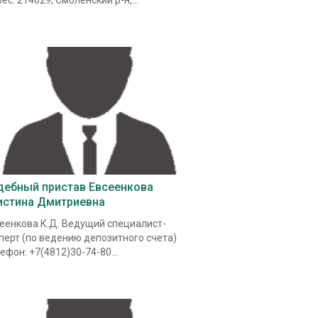
ес: 214029, Смоленский р-н,...
дебный пристав Евсеенкова
истина Дмитриевна
еенкова К.Д. Ведущий специалист-
перт (по ведению депозитного счета)
ефон: +7(4812)30-74-80...