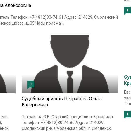
Адр
на Алексеевна
1
тель Телефон: +7(4812)30-74-61 Адрес: 214029, Смоленский
нское шоссе, д. 35 Часы приёма:...
Су
Кр
0
Евс
экс
Судебный пристав Петракова Ольга
Тел
Валерьевна
1
тель
Петракова О.В. Старший специалист 3 разряда
,
Телефон: +7(4812)30-74-80 Адрес: 214029,
енск,
Смоленский р-н, Смоленская обл., г. Смоленск,