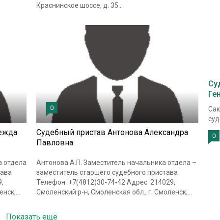
Краснинское шоссе, д. 35...
Су
Ге
0
Сак
суд
ежда
Судебный пристав Антонова Александра
0
Павловна
а отдела
Антонова А.П. Заместитель начальника отдела –
тава
заместитель старшего судебного пристава
,
Телефон: +7(4812)30-74-42 Адрес: 214029,
нск,...
Смоленский р-н, Смоленская обл., г. Смоленск,...
Показать ещё