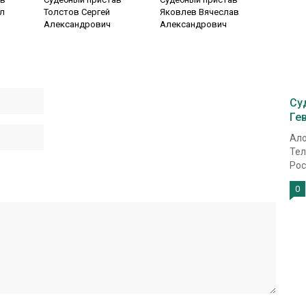
л
Толстов Сергей
Яковлев Вячеслав
Александрович
Александрович
Су
Ге
Ало
Тел
Рос
0