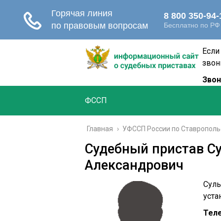
Если
звон
Звон
ФССП
Главная
›
УФССП России по Ставрополь
Судебный пристав С
Александрович
Сулы
уста
Тел