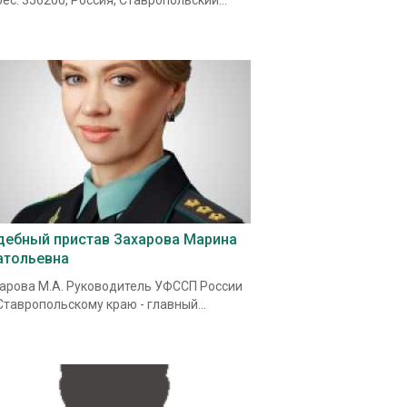
ес: 356200, Россия, Ставропольский...
дебный пристав Захарова Марина
атольевна
арова М.А. Руководитель УФССП России
Ставропольскому краю - главный...