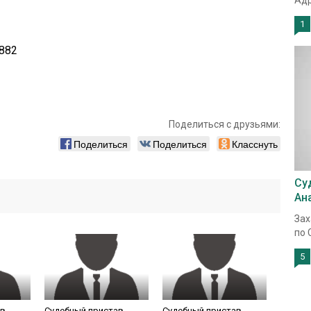
Адр
1
882
Поделиться с друзьями:
Поделиться
Поделиться
Класснуть
Су
Ан
Зах
по 
5
ав
Судебный пристав
Судебный пристав