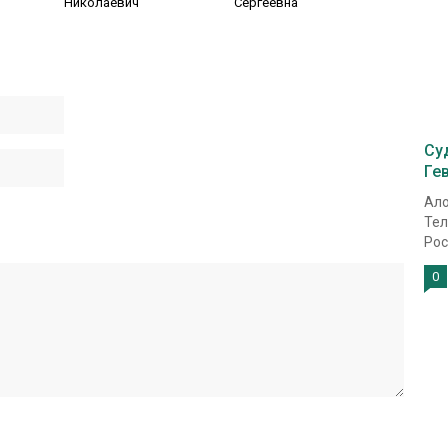
Николаевич
Сергеевна
Су
Ге
Ало
Тел
Рос
0