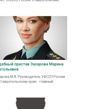
ес: 356200, Россия, Ставропольский...
дебный пристав Захарова Марина
атольевна
арова М.А. Руководитель УФССП России
Ставропольскому краю - главный...