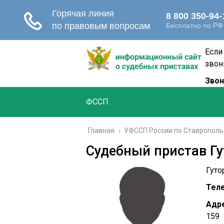
Если
звон
Звон
ФССП
Главная
›
УФССП России по Ставрополь
Судебный пристав Гу
Гуто
Тел
Адре
159