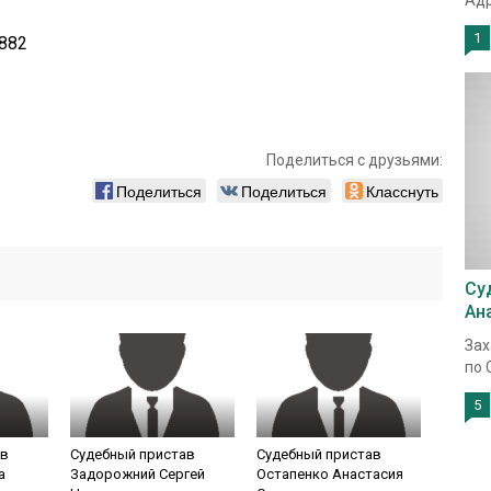
Адр
1
882
Поделиться с друзьями:
Поделиться
Поделиться
Класснуть
Су
Ан
Зах
по 
5
ав
Судебный пристав
Судебный пристав
а
Задорожний Сергей
Остапенко Анастасия