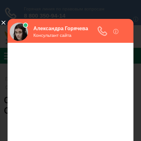
Главная
›
УФССП России по Свердловской области
›
Североуральский РОСП
Судебный пристав Чиганаева
Ольга Викторовна
Чиганаева О.В.
Судебный пристав-
исполнитель