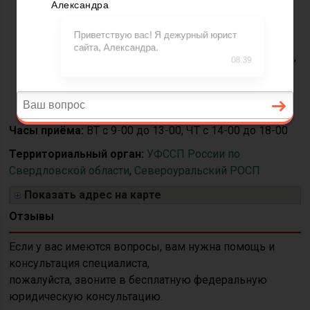
Телефон:
+7(34380)2-
36-40
Адрес:
624480, Россия,
Свердловская обл. г.
Североуральск ул.
Ватутина, д. 18, ,
Часы приёма:
ВТ с 9-00 до 13-00, ЧТ с 14-00 до 18-00
Территориальный орган:
УФССП России по
Свердловской области
,
Североуральский РОСП
Показать адрес на карте
Отзывы
Если у вас имеются вопросы, вам нужна помощь и
консультация специалиста,
пожалуйста, звоните в бесплатную федеральную
юридическую консультацию.