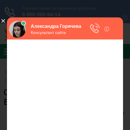
Главная
›
УФССП России по Воронежской области
›
Ольховатский РОСП
Судебный пристав Петрова
Елена Вячеславовна
Петрова Е.В. Судебный
пристав-исполнитель