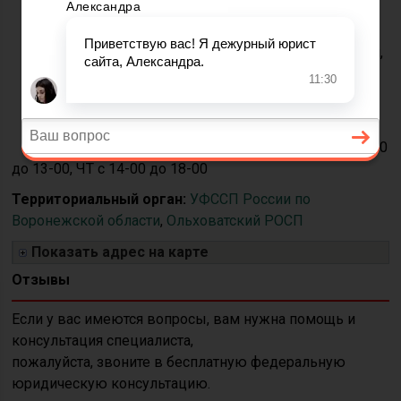
Телефон:
+7(47395)4-
11-67
Адрес:
396670, Россия,
Воронежская обл., рп.
Ольховатка, ул.
Октябрьская, д. 33
Часы приёма:
ВТ с 9-00
до 13-00, ЧТ с 14-00 до 18-00
Территориальный орган:
УФССП России по
Воронежской области
,
Ольховатский РОСП
Показать адрес на карте
Отзывы
Если у вас имеются вопросы, вам нужна помощь и
консультация специалиста,
пожалуйста, звоните в бесплатную федеральную
юридическую консультацию.