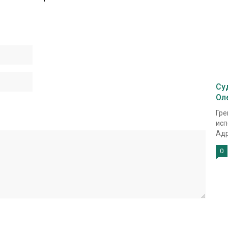
Су
Ол
Гре
исп
Адр
0