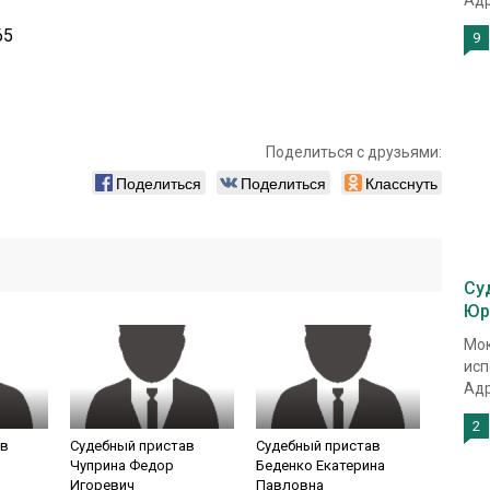
Адр
65
9
Поделиться с друзьями:
Поделиться
Поделиться
Класснуть
Су
Юр
Мок
исп
Адр
2
ав
Судебный пристав
Судебный пристав
Чуприна Федор
Беденко Екатерина
Игоревич
Павловна