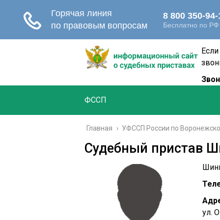
Если
звон
Звон
ФССП
Главная
›
УФССП России по Воронежско
Судебный пристав Ш
Шинк
Тел
Адре
ул. 