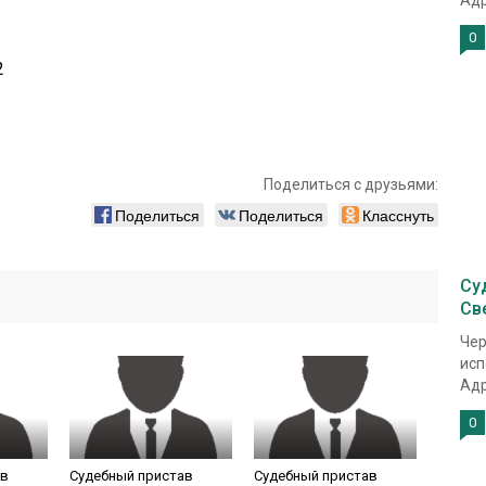
Адр
0
2
Поделиться с друзьями:
Поделиться
Поделиться
Класснуть
Су
Св
Чер
исп
Адр
0
ав
Судебный пристав
Судебный пристав