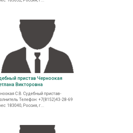
ес: 183052, Россия, г....
дебный пристав Черноокая
етлана Викторовна
ноокая С.В. Судебный пристав-
олнитель Телефон: +7(8152)43-28-69
ес: 183040, Россия, г....