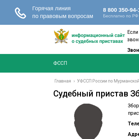
Если
звон
Звон
ФССП
Главная
›
УФССП России по Мурманской
Судебный пристав З
Збор
прис
Тел
Адре