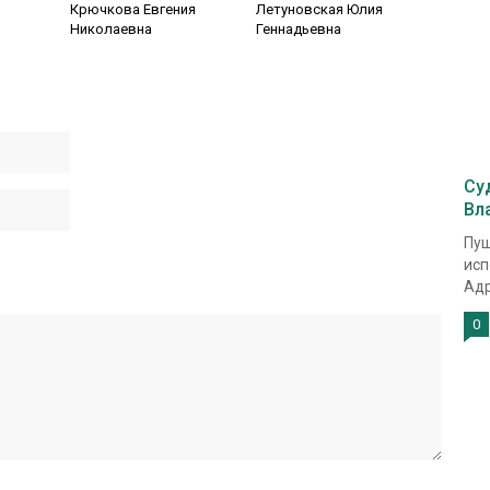
Крючкова Евгения
Летуновская Юлия
Николаевна
Геннадьевна
Су
Вл
Пуш
исп
Адр
0