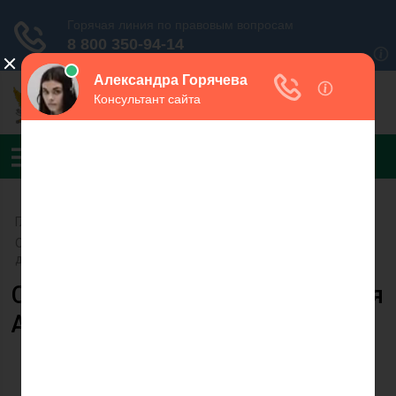
Главная
›
УФССП России по Республике Карелия
›
Отдел организации розыска, реализации имущества
должников и розыска детей
Судебный пристав Лукина Юлия
Анатольевна
Лукина Ю.А.
Специалист-эксперт