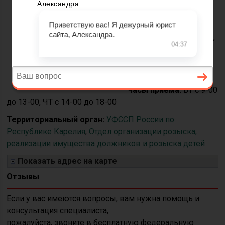
Телефон:
+7(8142)76-
09-64
Адрес:
367023, Россия,
г. Махачкала ул.
Мирзабекова А.М., д.
159
Часы приёма:
ВТ с 9-00
до 13-00, ЧТ с 14-00 до 18-00
Территориальный орган:
УФССП России по
Республике Карелия
,
Отдел организации розыска,
реализации имущества должников и розыска детей
Показать адрес на карте
Отзывы
Если у вас имеются вопросы, вам нужна помощь и
консультация специалиста,
пожалуйста, звоните в бесплатную федеральную