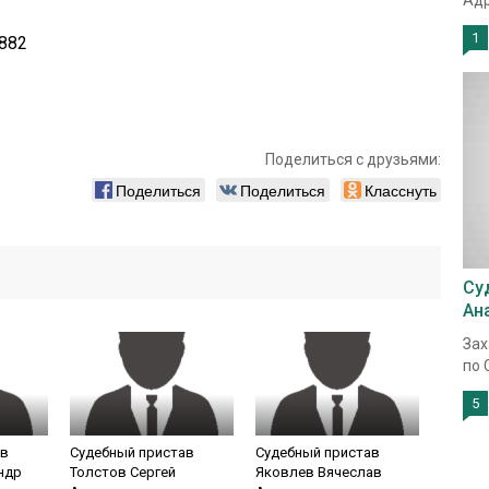
Адр
1
882
Поделиться с друзьями:
Поделиться
Поделиться
Класснуть
Су
Ан
Зах
по 
5
ав
Судебный пристав
Судебный пристав
ндр
Толстов Сергей
Яковлев Вячеслав