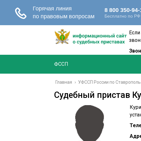
Если
звон
Звон
ФССП
Главная
›
УФССП России по Ставрополь
Судебный пристав Ку
Кури
уста
Тел
Адре