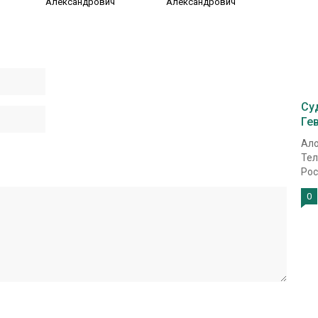
Александрович
Александрович
Су
Ге
Ало
Тел
Рос
0