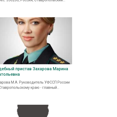
ес: 356200, Россия, Ставропольский...
дебный пристав Захарова Марина
атольевна
арова М.А. Руководитель УФССП России
Ставропольскому краю - главный...